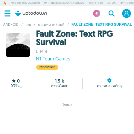
ARES: THE IRON VANGUARD
MY HERO ACADEMIA UNITED SURVIVAL
TICKET HERO
แอป VPN
BATTLE ROY
ANDROID
/
เกม
/
เกมบทบาทสมมติ
/
FAULT ZONE: TEXT RPG SURVIVAL
Fault Zone: Text RPG
Survival
0.14.9
NT Team Games
DEV ONBOARD
0
1.5 k
0
รีวิว
ดาวน์โหลด
ความปลอดภัย
โฆษณา