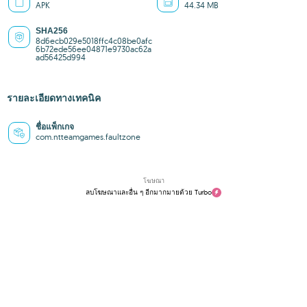
APK
44.34 MB
SHA256
8d6ecb029e5018ffc4c08be0afc
6b72ede56ee04871e9730ac62a
ad56425d994
รายละเอียดทางเทคนิค
ชื่อแพ็กเกจ
com.ntteamgames.faultzone
โฆษณา
ลบโฆษณาและอื่น ๆ อีกมากมายด้วย Turbo