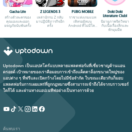
Gacha Life
Z LEGENDS 3
PUBG MOBILE
Doki Doki
Literature Club!
สร้างตัวละครของ
เหล่านักรบ Z กลับ
ราชาแห่งเกมแบท
คุณเองและออก
มาปฏิบัติภารกิจอีก
เทิลรอยัลบน
นิยายภาพจิตวิทยา
ผจญภัยนับพันครั้ง
ครั้ง
Android ที่ไม่มีใคร
กับเนื้อเรื่องลึกและ
กล้าเถียง
หักมุมมืด
Uptodown เป็นแอปสโตร์แบบหลายแพลตฟอร์มที่เชี่ยวชาญด้านแอน
ดรอยด์ เป้าหมายของเราคือมอบการเข้าถึงแค็ตตาล็อกขนาดใหญ่ของ
แอปต่าง ๆ ที่ฟรีและเปิดกว้างโดยไม่มีข้อจำกัด ในขณะเดียวกันก็มอบ
แพลตฟอร์มการเผยแพร่ที่ถูกกฎหมายซึ่งสามารถเข้าถึงได้จากบราวเซอร์
ใดก็ได้ และผ่านทางแอปเนทีฟอย่างเป็นทางการด้วย
ค้นพบเรา