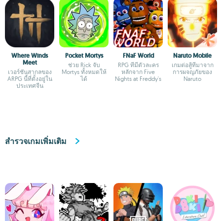
Where Winds
Pocket Mortys
FNaF World
Naruto Mobile
Meet
ช่วย Rick จับ
RPG ที่มีตัวละคร
เกมต่อสู้ที่มาจาก
เวอร์ชันสากลของ
Mortys ทั้งหมดให้
หลักจาก Five
การผจญภัยของ
ARPG นี้ที่ตั้งอยู่ใน
ได้
Nights at Freddy's
Naruto
ประเทศจีน
สำรวจเกมเพิ่มเติม